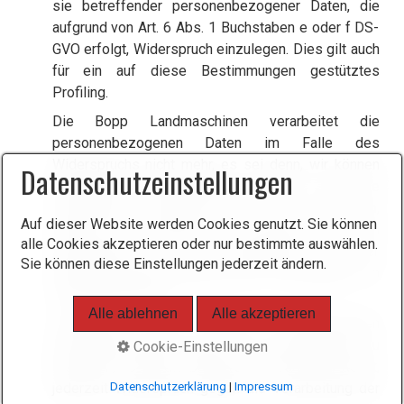
sie betreffender personenbezogener Daten, die
aufgrund von Art. 6 Abs. 1 Buchstaben e oder f DS-
GVO erfolgt, Widerspruch einzulegen. Dies gilt auch
für ein auf diese Bestimmungen gestütztes
Profiling.
Die Bopp Landmaschinen verarbeitet die
personenbezogenen Daten im Falle des
Widerspruchs nicht mehr, es sei denn, wir können
Datenschutzeinstellungen
zwingende schutzwürdige Gründe für die
Verarbeitung nachweisen, die den Interessen,
Auf dieser Website werden Cookies genutzt. Sie können
Rechten und Freiheiten der betroffenen Person
alle Cookies akzeptieren oder nur bestimmte auswählen.
überwiegen, oder die Verarbeitung dient der
Sie können diese Einstellungen jederzeit ändern.
Geltendmachung, Ausübung oder Verteidigung von
Rechtsansprüchen.
Alle ablehnen
Alle akzeptieren
Verarbeitet die Bopp Landmaschinen
personenbezogene Daten, um Direktwerbung zu
Cookie-Einstellungen
betreiben, so hat die betroffene Person das Recht,
Datenschutzerklärung
|
Impressum
jederzeit Widerspruch gegen die Verarbeitung der